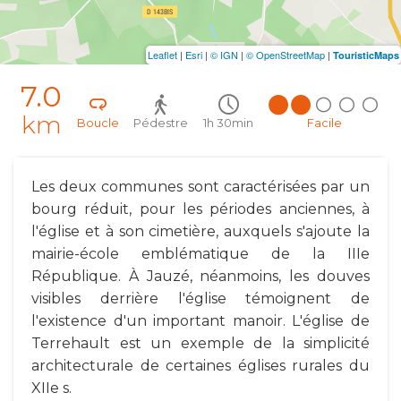
Leaflet
|
Esri
|
© IGN
|
© OpenStreetMap
|
TouristicMaps
7.0
km
Boucle
Pédestre
1h 30min
Facile
Les deux communes sont caractérisées par un
bourg réduit, pour les périodes anciennes, à
l'église et à son cimetière, auxquels s'ajoute la
mairie-école emblématique de la IIIe
République. À Jauzé, néanmoins, les douves
visibles derrière l'église témoignent de
l'existence d'un important manoir. L'église de
Terrehault est un exemple de la simplicité
architecturale de certaines églises rurales du
XIIe s.