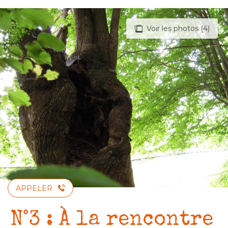
Aller
au
Voir les photos (4)
contenu
principal
APPELER
N°3 : À la rencontre