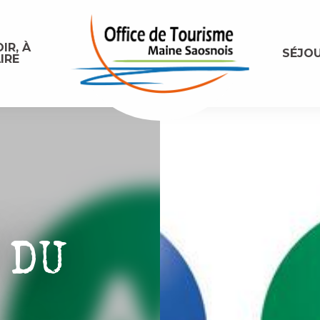
IR, À
SÉJO
IRE
 DU