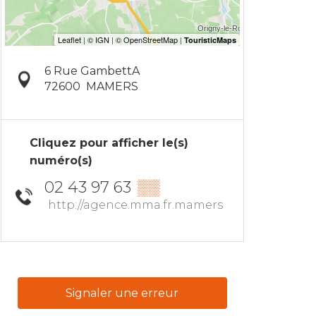
6 Rue GambettA
72600
MAMERS
Cliquez pour afficher le(s)
numéro(s)
02 43 97 63
▒▒
http://agence.mma.fr.mamers
Signaler une erreur