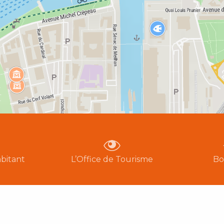
bitant
L’Office de Tourisme
Bo