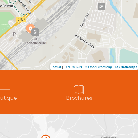
Leaflet
|
Esri
|
© IGN
|
© OpenStreetMap
|
TouristicMaps
utique
Brochures