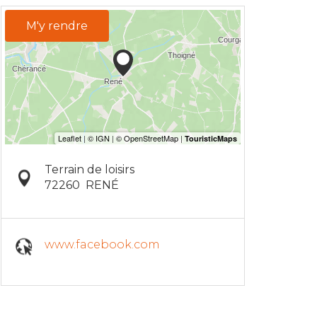
M'y rendre
Terrain de loisirs
72260
RENÉ
www.facebook.com