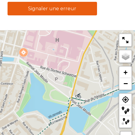
Signaler une erreur
+
−