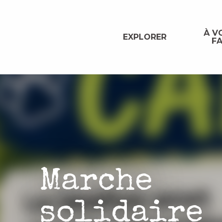
Aller
au
contenu
À VO
EXPLORER
FA
principal
Marche
solidaire