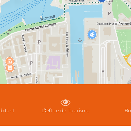
bitant
L’Office de Tourisme
Bo