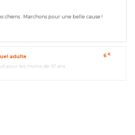
 chiens . Marchons pour une belle cause !
€
6
duel adulte
tuit pour les moins de 10 ans