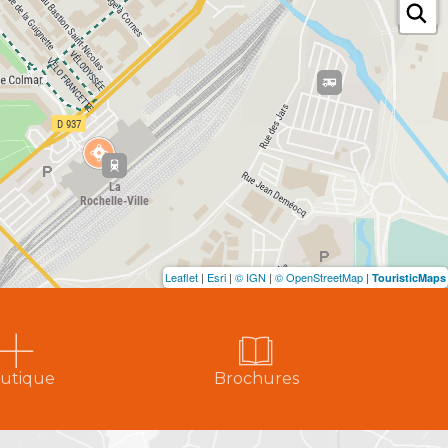
Leaflet
|
Esri
|
© IGN
|
© OpenStreetMap
|
TouristicMaps
utique
Brochures