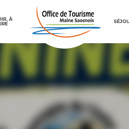
IR, À
SÉJO
IRE