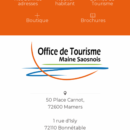
adresses
habitant
Tourisme
Boutique
Brochures
50 Place Carnot,
72600 Mamers
1 rue d'Isly
72110 Bonnétable