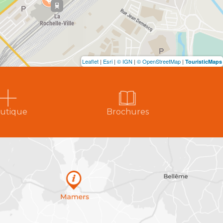
Leaflet
|
Esri
|
© IGN
|
© OpenStreetMap
|
TouristicMaps
utique
Brochures