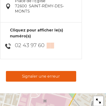
Place de l'Église
72600
SAINT-RÉMY-DES-
MONTS
Cliquez pour afficher le(s)
numéro(s)
02 43 97 60
▒▒
Signaler une erreur