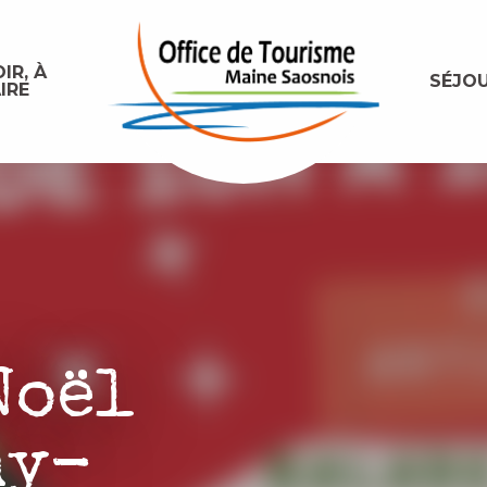
IR, À
SÉJO
IRE
Noël
my-