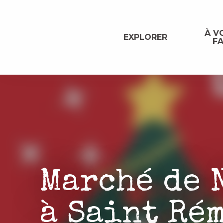
Aller
au
contenu
À VO
EXPLORER
FA
principal
Marché de 
à Saint Ré