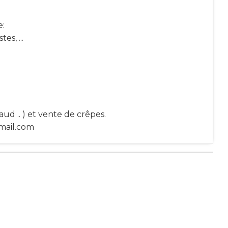
e:
es, ...
ud .. ) et vente de crêpes.
mail.com