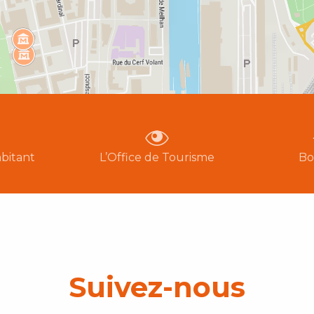
bitant
L’Office de Tourisme
Bo
Suivez-nous