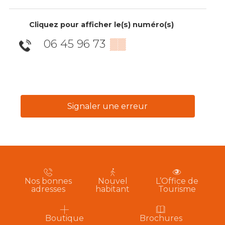
Cliquez pour afficher le(s) numéro(s)
06 45 96 73
▒▒
Signaler une erreur
Nos bonnes
Nouvel
L’Office de
adresses
habitant
Tourisme
Boutique
Brochures