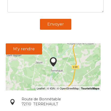
Envoyer
M'y rendre
Route de Bonnétable
72110
TERREHAULT