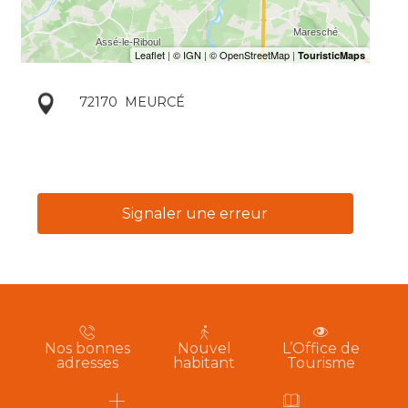
72170
MEURCÉ
Signaler une erreur
Nos bonnes
Nouvel
L’Office de
adresses
habitant
Tourisme