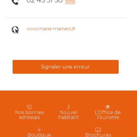
02 43 31 50
▒▒
www.mairie-mamers.fr
Signaler une erreur
Nos bonnes
Nouvel
L’Office de
adresses
habitant
Tourisme
Boutique
Brochures