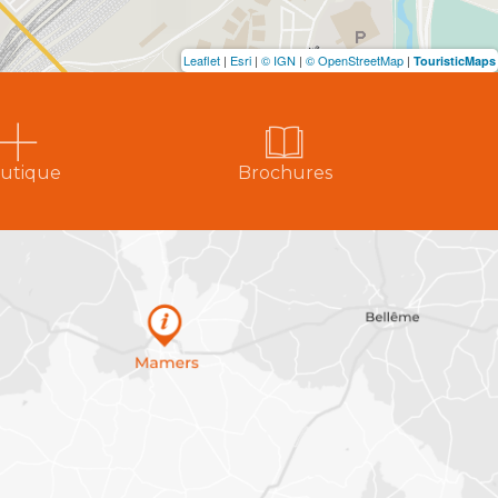
Leaflet
|
Esri
|
© IGN
|
© OpenStreetMap
|
TouristicMaps
utique
Brochures