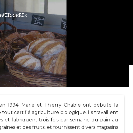
 PÂTISSERIE
le en 1994, Marie et Thierry Chable ont débuté la
tout certifié agriculture biologique. Ils travaillent
 et fabriquent trois fois par semaine du pain au
graines et des fruits, et fournissent divers magasins