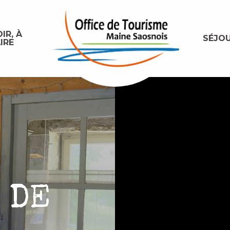
IR, À
SÉJO
IRE
 DE