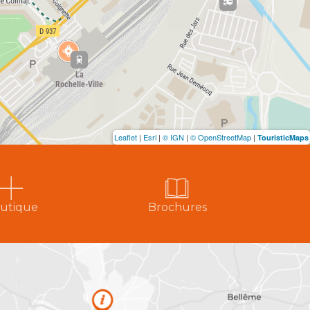
Leaflet
|
Esri
|
© IGN
|
© OpenStreetMap
|
TouristicMaps
utique
Brochures