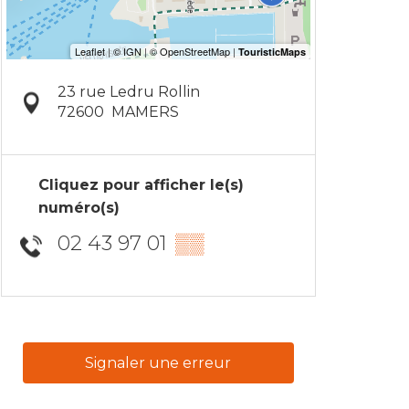
23 rue Ledru Rollin
72600
MAMERS
Cliquez pour afficher le(s)
numéro(s)
02 43 97 01
▒▒
Signaler une erreur