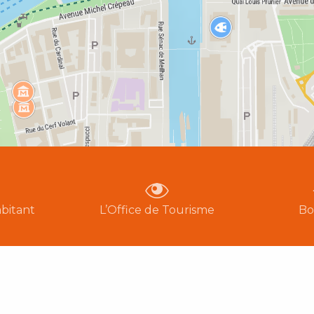
bitant
L’Office de Tourisme
Bo