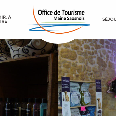
IR, À
SÉJO
IRE