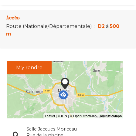
Accès
Route (Nationale/Départementale)
:
D2
à
500
m
M'y rendre
Salle Jacques Moriceau
Rue de la piscine