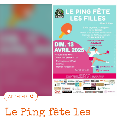
Aller
au
contenu
principal
APPELER
Le Ping fête les