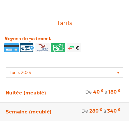
Tarifs
Moyens de paiement
€
€
De
40
à
180
Nuitée (meublé)
€
€
De
280
à
340
Semaine (meublé)