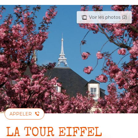
Aller
au
Voir les photos (2)
contenu
principal
APPELER
LA TOUR EIFFEL