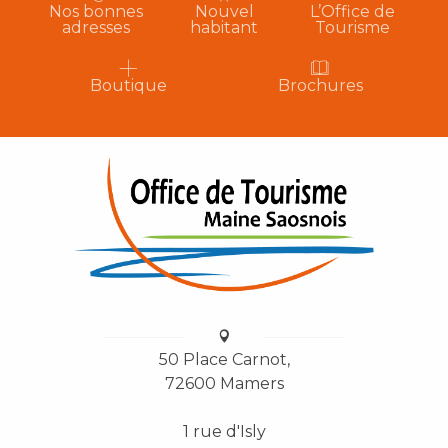
Nos bonnes
Nouvel
L’Office de
adresses
habitant
Tourisme
Boutique
Brochures
50 Place Carnot,
72600 Mamers
1 rue d'Isly