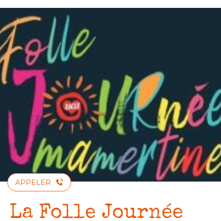
Aller
au
contenu
principal
APPELER
La Folle Journée