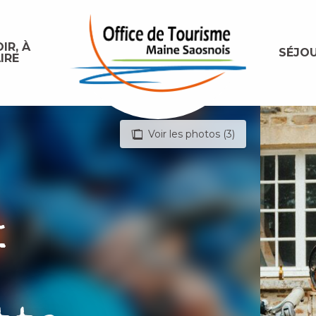
IR, À
SÉJO
IRE
Voir les photos (3)
k