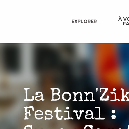
Aller
au
contenu
À VO
EXPLORER
FA
principal
La Bonn'Zi
Festival :