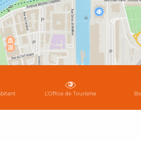
bitant
L’Office de Tourisme
Bo