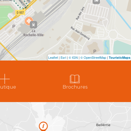
Leaflet
|
Esri
|
© IGN
|
© OpenStreetMap
|
TouristicMaps
utique
Brochures