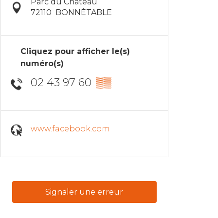
Parc du Château
72110
BONNÉTABLE
Cliquez pour afficher le(s)
numéro(s)
02 43 97 60
▒▒
www.facebook.com
Signaler une erreur