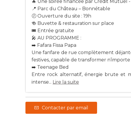
🔥 Une soirée financée par Crédit Mutuel
📍 Parc du Château – Bonnétable
🕖 Ouverture du site : 19h
🍻 Buvette & restauration sur place
🎟 Entrée gratuite
🎤 AU PROGRAMME :
➡️ Fafara Fissa Papa
Une fanfare de rue complètement déjantée 
festives, capable de transformer n’importe
➡️ Teenage Bed
Entre rock alternatif, énergie brute et 
intense...
Lire la suite
Contacter par email