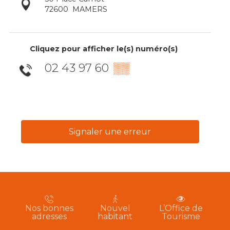
72600
MAMERS
Cliquez pour afficher le(s) numéro(s)
02 43 97 60
▒▒
Signaler une erreur
Nos bonnes
Nouvel
L’Office de
adresses
habitant
Tourisme