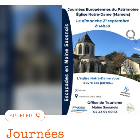
Aller
au
contenu
principal
APPELER
Journées