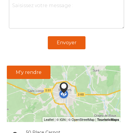
Envoyer
M'y rendre
50 Place Carnot