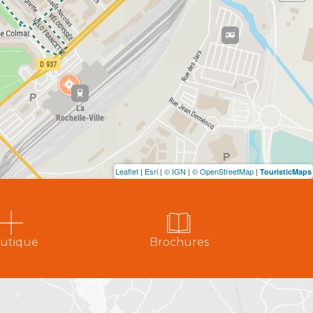
Leaflet
|
Esri
|
© IGN
|
© OpenStreetMap
|
TouristicMaps
utique
Brochures