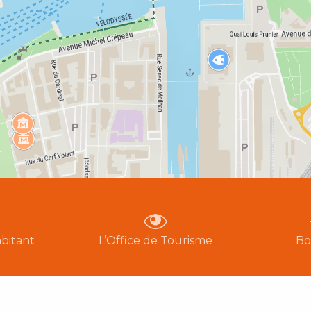
bitant
L’Office de Tourisme
Bo