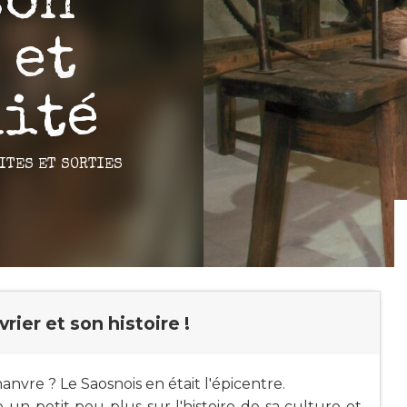
son
 et
lité
ITES ET SORTIES
rier et son histoire !
nvre ? Le Saosnois en était l'épicentre.
n petit peu plus sur l'histoire de sa culture et