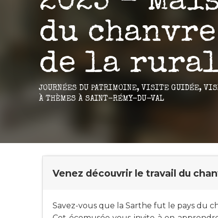
2025 - Mai
du chanvre
de la rura
JOURNÉES DU PATRIMOINE,
VISITE GUIDÉE,
VIS
À THÈMES
À SAINT-RÉMY-DU-VAL
Venez découvrir le travail du chanv
Savez-vous que la Sarthe fut le pays du cha
Cet écomusée vous invite à en apprendre u