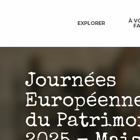
Aller
au
contenu
À VO
EXPLORER
FA
principal
Journées
Européenn
du Patrimo