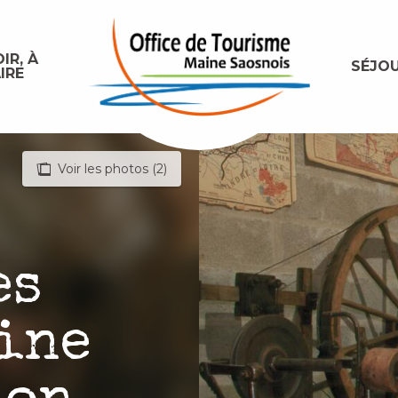
IR, À
SÉJO
IRE
Voir les photos (2)
es
ine