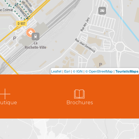
Leaflet
|
Esri
|
© IGN
|
© OpenStreetMap
|
TouristicMaps
utique
Brochures