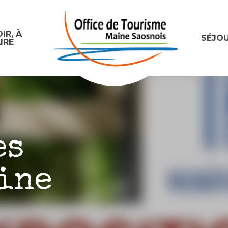
IR, À
SÉJO
IRE
es
ine