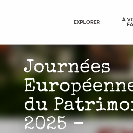
Aller
au
contenu
À VO
EXPLORER
FA
principal
Journées
Européenn
du Patrimo
2025 -