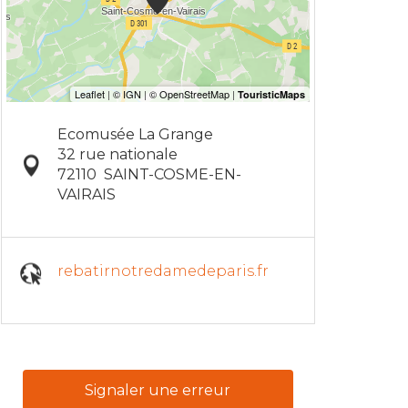
Ecomusée La Grange
32 rue nationale
72110
SAINT-COSME-EN-
VAIRAIS
rebatirnotredamedeparis.fr
Signaler une erreur