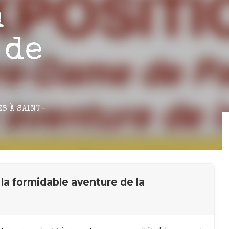
n
 de
ES
À SAINT-
la formidable aventure de la