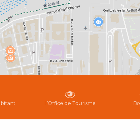
bitant
L’Office de Tourisme
Bo