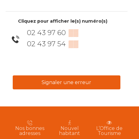
Cliquez pour afficher le(s) numéro(s)
02 43 97 60
▒▒
02 43 97 54
▒▒
Signaler une erreur
Nos bonnes
Nouvel
L’Office de
adresses
habitant
Tourisme