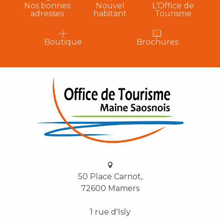
Nos bonnes
Nouvel
L’Office de
adresses
habitant
Tourisme
Boutique
Brochures
50 Place Carnot,
72600 Mamers
1 rue d'Isly