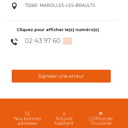
72260
MAROLLES-LES-BRAULTS
Cliquez pour afficher le(s) numéro(s)
02 43 97 60
▒▒
Signaler une erreur
Nos bonnes
Nouvel
L’Office de
adresses
habitant
Tourisme