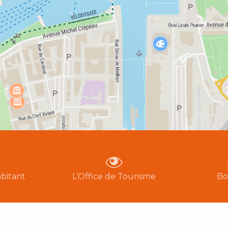
bitant
L’Office de Tourisme
Bo