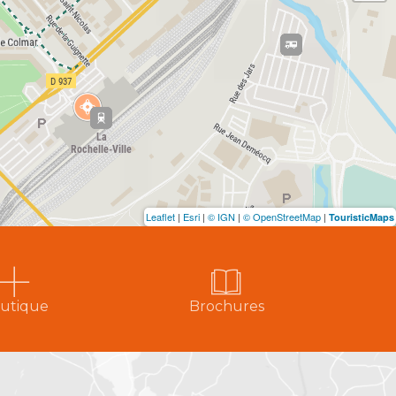
Leaflet
|
Esri
|
© IGN
|
© OpenStreetMap
|
TouristicMaps
utique
Brochures