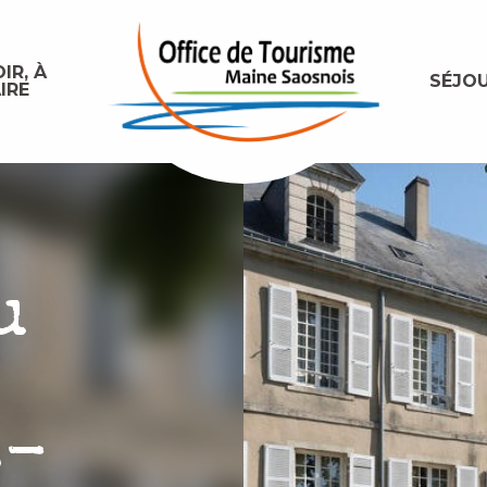
IR, À
SÉJO
IRE
u
e
s-