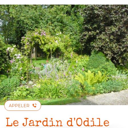
Aller
au
contenu
principal
APPELER
Le Jardin d'Odile