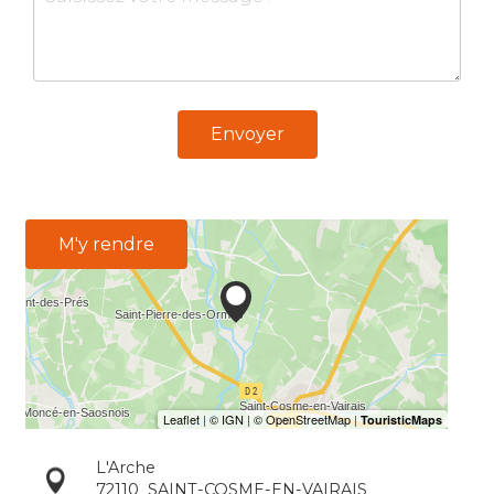
Envoyer
M'y rendre
L'Arche
72110
SAINT-COSME-EN-VAIRAIS