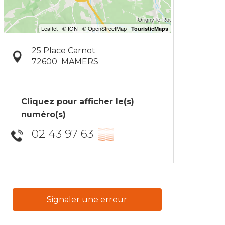
25 Place Carnot
72600
MAMERS
Cliquez pour afficher le(s)
numéro(s)
02 43 97 63
▒▒
Signaler une erreur