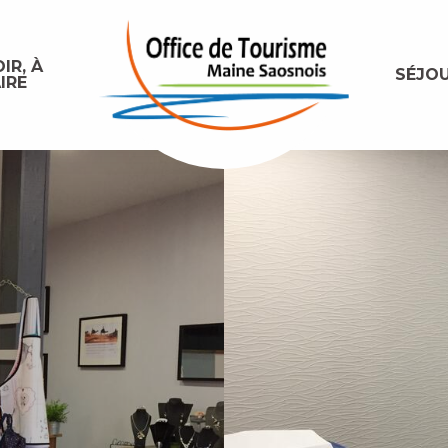
IR, À
SÉJO
IRE