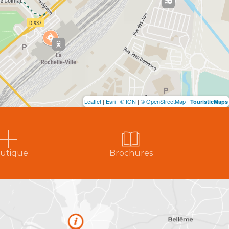
Leaflet
|
Esri
|
© IGN
|
© OpenStreetMap
|
TouristicMaps
utique
Brochures