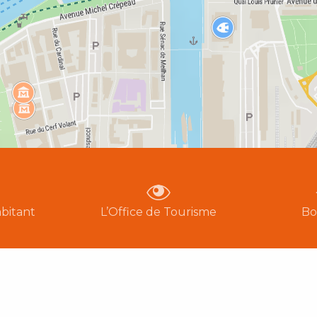
bitant
L’Office de Tourisme
Bo