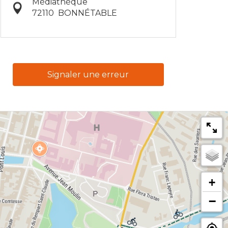
Médiathèque
72110
BONNÉTABLE
Signaler une erreur
+
−