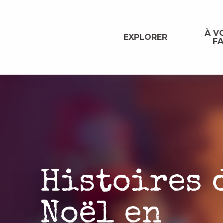
Aller
au
contenu
À VO
EXPLORER
FA
principal
Histoires 
Noël en