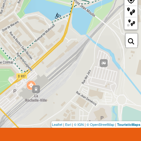
Leaflet
|
Esri
|
© IGN
|
© OpenStreetMap
|
TouristicMaps