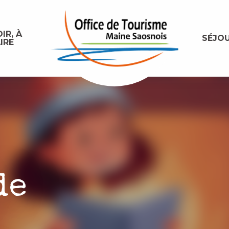
IR, À
SÉJO
IRE
de