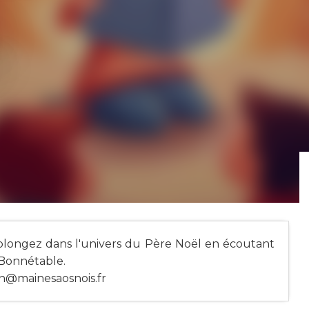
", plongez dans l'univers du Père Noël en écoutant
à Bonnétable.
n@mainesaosnois.fr