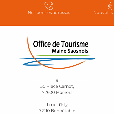
Nos bonnes adresses
Nouvel ha
50 Place Carnot,
72600 Mamers
1 rue d'Isly
72110 Bonnétable