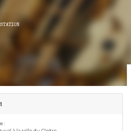
STATION
!
 :
val à la salle du Cloitre