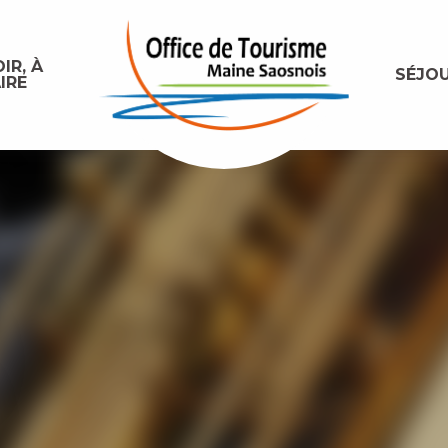
IR, À
SÉJO
IRE