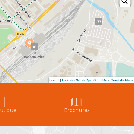
Leaflet
|
Esri
|
© IGN
|
© OpenStreetMap
|
TouristicMaps
utique
Brochures