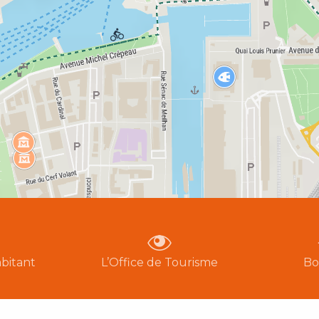
bitant
L’Office de Tourisme
Bo