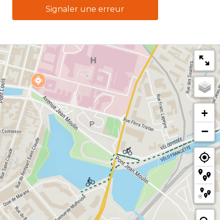
Signaler une erreur
+
−