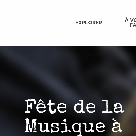
Aller
au
contenu
À VO
EXPLORER
FA
principal
Fête de la
Musique à