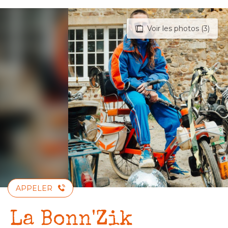
Aller
au
Voir les photos (3)
contenu
principal
APPELER
La Bonn'Zik