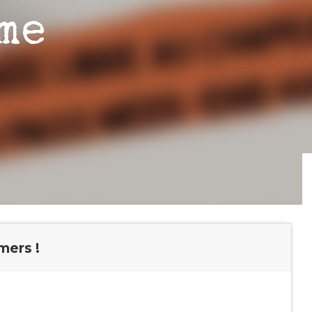
me
mers !