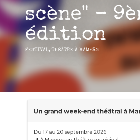
scène" - 9è
édition
FESTIVAL,
THÉÂTRE
À MAMERS
Un grand week-end théâtral à Ma
Du 17 au 20 septembre 2026
📍 À Mamers au théâtre municipal