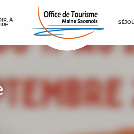
IR, À
SÉJO
IRE
e