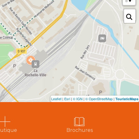
Leaflet
|
Esri
|
© IGN
|
© OpenStreetMap
|
TouristicMaps
utique
Brochures