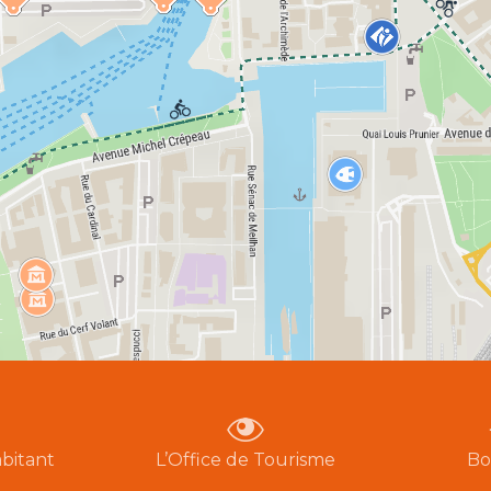
bitant
L’Office de Tourisme
Bo