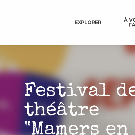
Aller
au
contenu
À VO
EXPLORER
FA
principal
Festival d
théâtre
"Mamers en