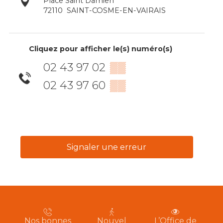
Place Saint Damien
72110
SAINT-COSME-EN-VAIRAIS
Cliquez pour afficher le(s) numéro(s)
02 43 97 02
▒▒
02 43 97 60
▒▒
Signaler une erreur
Nos bonnes
Nouvel
L’Office de