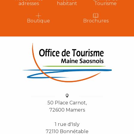
adresses
habitant
Tourisme
Boutique
Brochures
50 Place Carnot,
72600 Mamers
1 rue d'Isly
72110 Bonnétable