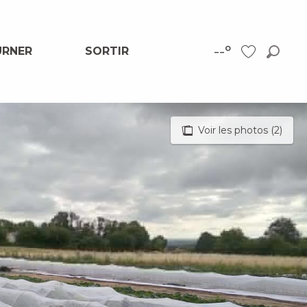
--°
URNER
SORTIR
Reche
Voir les favor
Voir les photos (2)