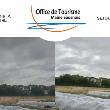
IR, À
SÉJO
IRE