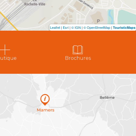
Leaflet
|
Esri
|
© IGN
|
© OpenStreetMap
|
TouristicMaps
utique
Brochures