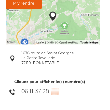
M'y rendre
1676 route de Ssaint Georges
La Petite Jevellerie
72110
BONNÉTABLE
Cliquez pour afficher le(s) numéro(s)
06 11 37 28
▒▒