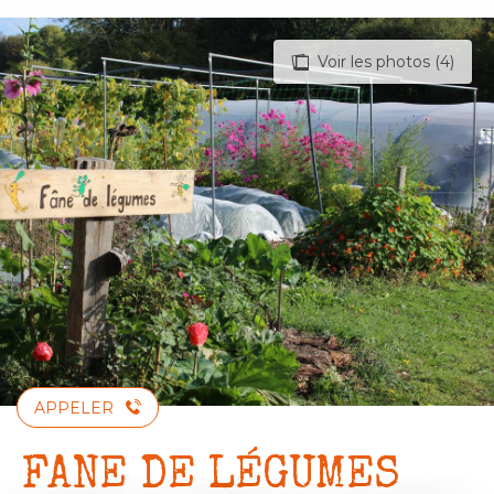
Aller
au
Voir les photos (4)
contenu
principal
APPELER
FANE DE LÉGUMES