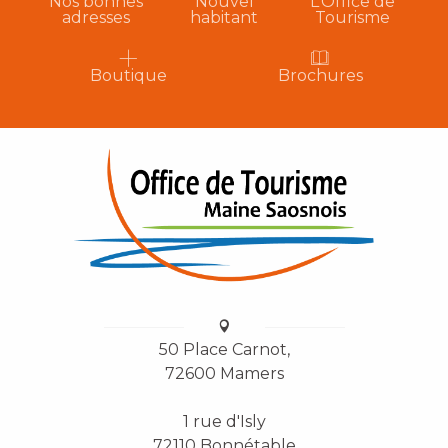
Nos bonnes
Nouvel
L’Office de
adresses
habitant
Tourisme
Boutique
Brochures
50 Place Carnot,
72600 Mamers
1 rue d'Isly
72110 Bonnétable