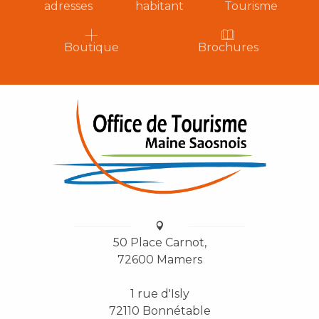
adresses
habitant
Tourisme
Boutique
Brochures
50 Place Carnot,
72600 Mamers
1 rue d'Isly
72110 Bonnétable