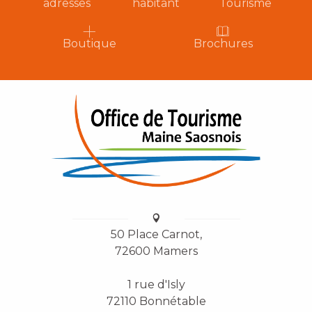
adresses
habitant
Tourisme
Boutique
Brochures
50 Place Carnot,
72600 Mamers
1 rue d'Isly
72110 Bonnétable