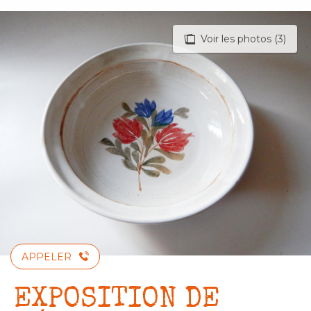
Aller
au
Voir les photos (3)
contenu
principal
APPELER
EXPOSITION DE