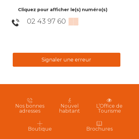
Cliquez pour afficher le(s) numéro(s)
02 43 97 60
▒▒
Signaler une erreur
Nos bonnes
Nouvel
L’Office de
adresses
habitant
Tourisme
Boutique
Brochures