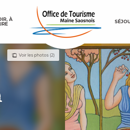
IR, À
SÉJO
IRE
Voir les photos (2)
n