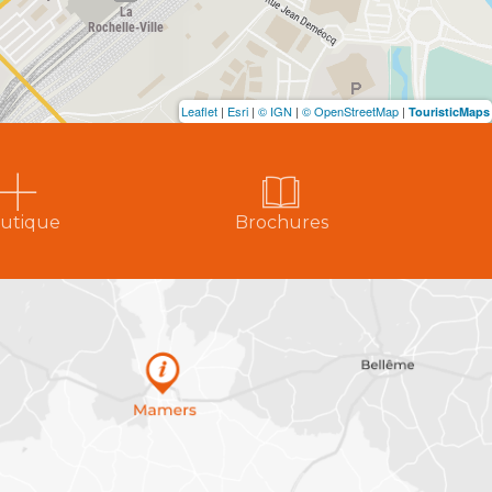
Leaflet
|
Esri
|
© IGN
|
© OpenStreetMap
|
TouristicMaps
utique
Brochures