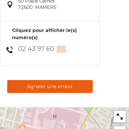
50 Place Carnot
72600
MAMERS
Cliquez pour afficher le(s)
numéro(s)
02 43 97 60
▒▒
Signaler une erreur