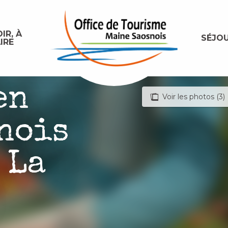
IR, À
SÉJO
IRE
en
Voir les photos (3)
nois
 La