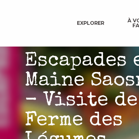
Aller
au
contenu
À VO
EXPLORER
FA
principal
Escapades 
Maine Saos
- Visite de
Ferme des