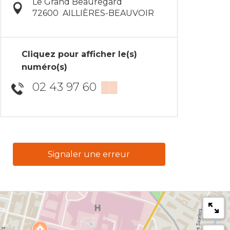
Le Grand Beauregard
72600
AILLIÈRES-BEAUVOIR
Cliquez pour afficher le(s)
numéro(s)
02 43 97 60
▒▒
Signaler une erreur