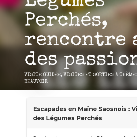
Légumes
Perchés,
rencontre 
des passio
VISITE GUIDÉE,
VISITES ET SORTIES À THÈME
BEAUVOIR
Escapades en Maine Saosnois : Vis
des Légumes Perchés