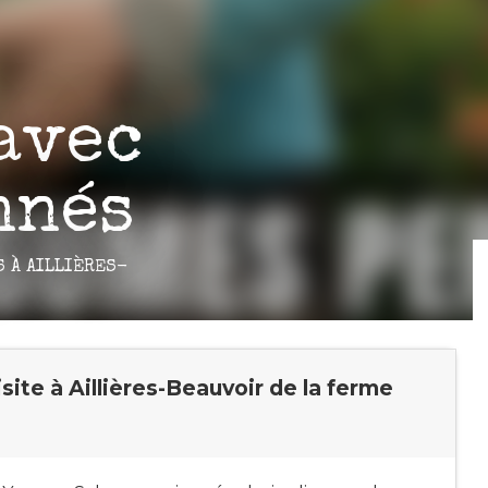
avec
nnés
S
À AILLIÈRES-
ite à Aillières-Beauvoir de la ferme