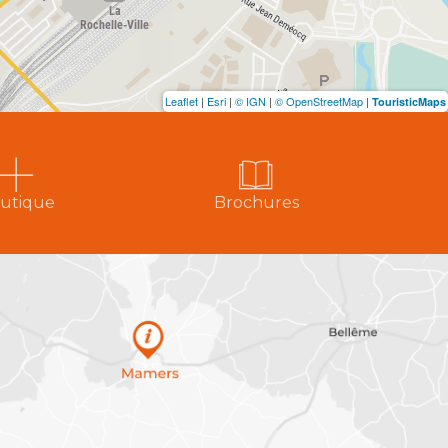
Leaflet
|
Esri
|
© IGN
|
© OpenStreetMap
|
TouristicMaps
utique
Brochures