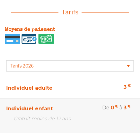
Tarifs
Moyens de paiement
€
3
Individuel adulte
€
€
De
0
à
3
Individuel enfant
• Gratuit moins de 12 ans