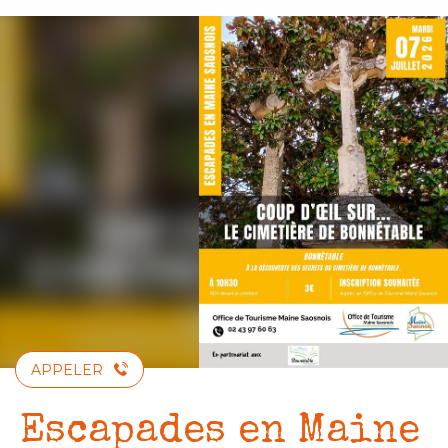
Aller
au
contenu
principal
APPELER
Escapades en Maine