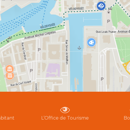
bitant
L’Office de Tourisme
Bo