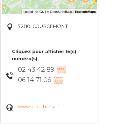
72110
COURCEMONT
Cliquez pour afficher le(s)
numéro(s)
02 43 42 89
▒▒
06 14 71 06
▒▒
www.aurelhorse.fr