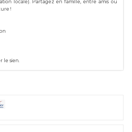
ration locale). Partagez en famille, entre amis ou
ure !
ion
 le sien.