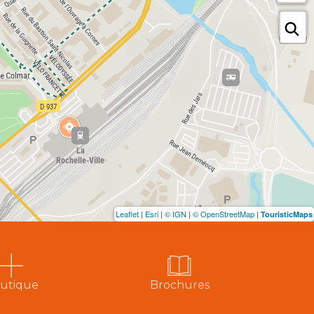
Leaflet
|
Esri
|
© IGN
|
© OpenStreetMap
|
TouristicMaps
utique
Brochures