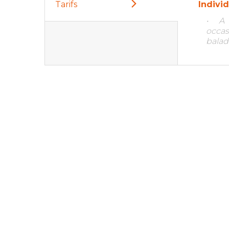
Tarifs
Indivi
• A
occas
balad