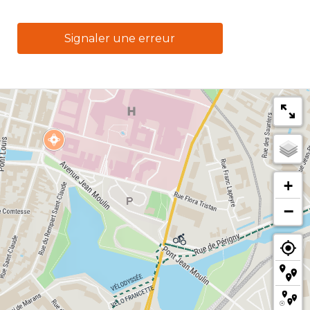
Signaler une erreur
+
−