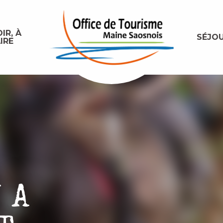
IR, À
SÉJO
IRE
 A