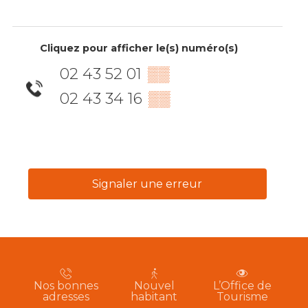
Cliquez pour afficher le(s) numéro(s)
02 43 52 01
▒▒
02 43 34 16
▒▒
Signaler une erreur
Nos bonnes
Nouvel
L’Office de
adresses
habitant
Tourisme