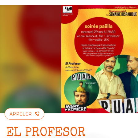
Aller
au
contenu
principal
APPELER
EL PROFESOR