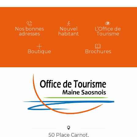
Nos bonnes
Nouvel
L’Office de
adresses
habitant
Tourisme
Boutique
Brochures
50 Place Carnot,