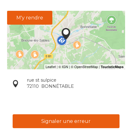
M'y rendre
rue st sulpice
72110
BONNÉTABLE
Signaler une erreur