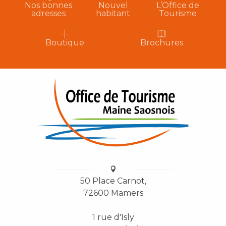
Nos bonnes
Nouvel
L’Office de
adresses
habitant
Tourisme
Boutique
Brochures
50 Place Carnot,
72600 Mamers
1 rue d'Isly