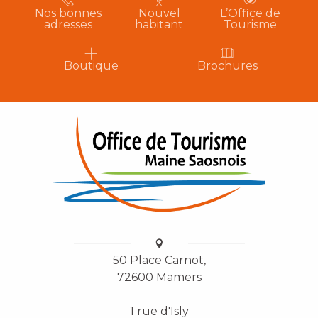
Nos bonnes
Nouvel
L’Office de
adresses
habitant
Tourisme
Boutique
Brochures
50 Place Carnot,
72600 Mamers
1 rue d'Isly