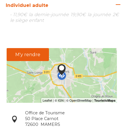
—
Individuel adulte
• 11,90€ la demie-journée 19,90€ la journée 2€
le siège enfant
M'y rendre
Office de Tourisme
50 Place Carnot
72600
MAMERS