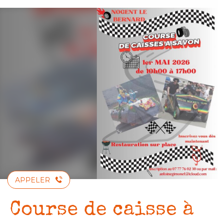
Aller
au
contenu
principal
APPELER
Course de caisse à