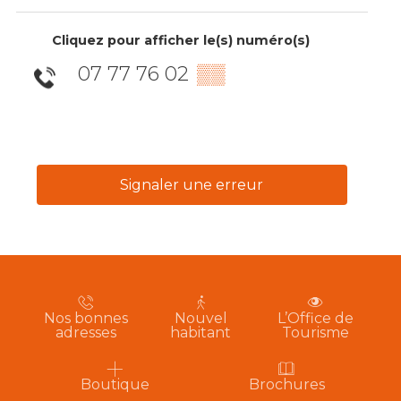
Cliquez pour afficher le(s) numéro(s)
07 77 76 02
▒▒
Signaler une erreur
Nos bonnes
Nouvel
L’Office de
adresses
habitant
Tourisme
Boutique
Brochures