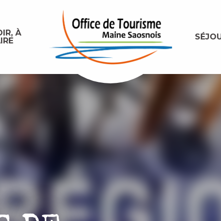
IR, À
SÉJO
IRE