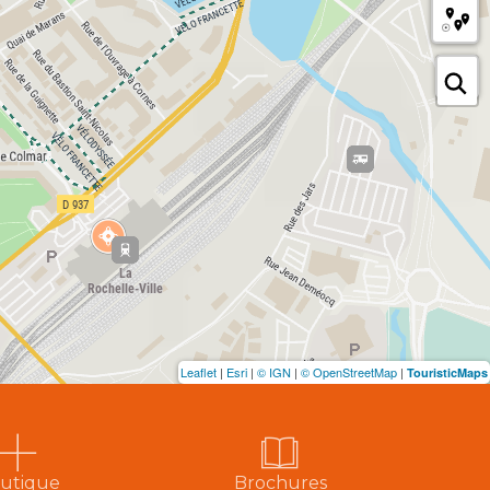
Leaflet
|
Esri
|
© IGN
|
© OpenStreetMap
|
TouristicMaps
utique
Brochures