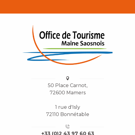
50 Place Carnot,
72600 Mamers
1 rue d'Isly
72110 Bonnétable
+33 (0)2 43 97 60 63