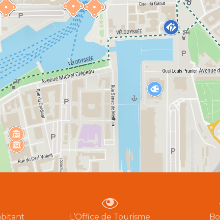
bitant
L’Office de Tourisme
Bo