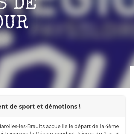
S DE
OUR
t de sport et démotions !
 Marolles-les-Braults accueille le départ de la 4ème
i traversera la Région pendant 4 jours du 2 au 5