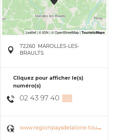
72260
MAROLLES-LES-
BRAULTS
Cliquez pour afficher le(s)
numéro(s)
02 43 97 40
▒▒
www.regionpaysdelaloire-tour.fr