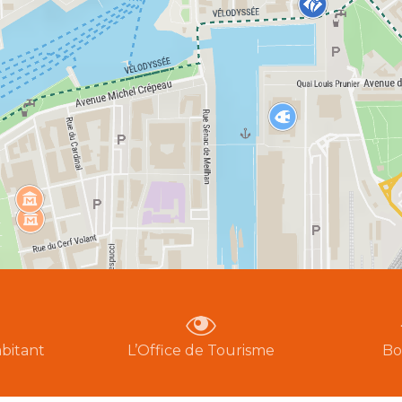
bitant
L’Office de Tourisme
Bo