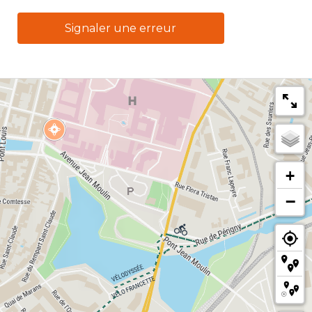
Signaler une erreur
+
−