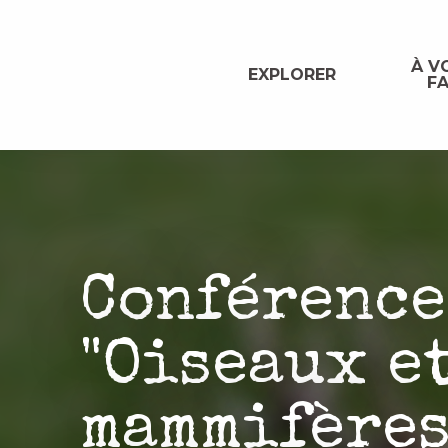
Aller
au
contenu
À VO
EXPLORER
FA
principal
Conférence
"Oiseaux e
mammifère