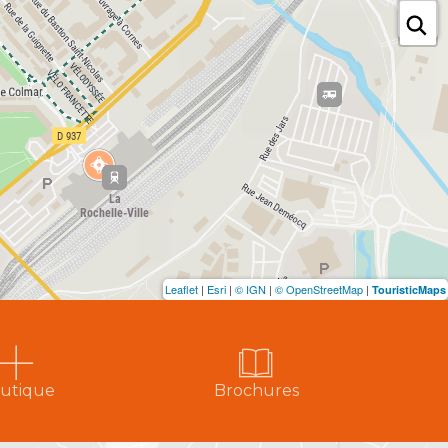
Leaflet
|
Esri
|
© IGN
|
© OpenStreetMap
|
TouristicMaps
utique
Brochures