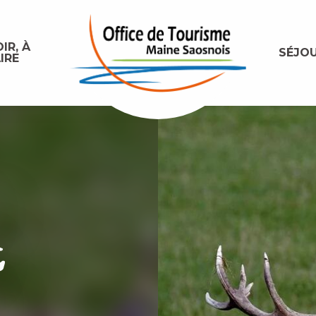
IR, À
SÉJO
IRE
t
s